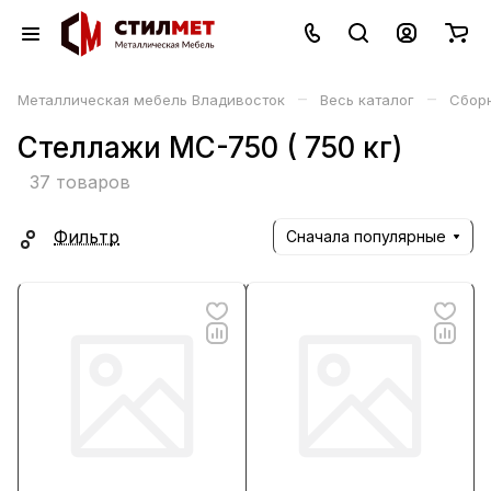
–
–
Металлическая мебель Владивосток
Весь каталог
Сбор
Стеллажи MC-750 ( 750 кг)
37 товаров
Фильтр
Сначала популярные